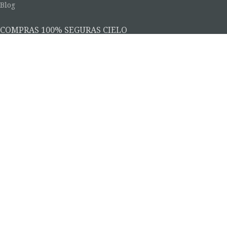
Blog
COMPRAS 100% SEGURAS CIELO
PISTACHERIE
2022 CRIADO COM AMOR POR
VALENTI HUB
.