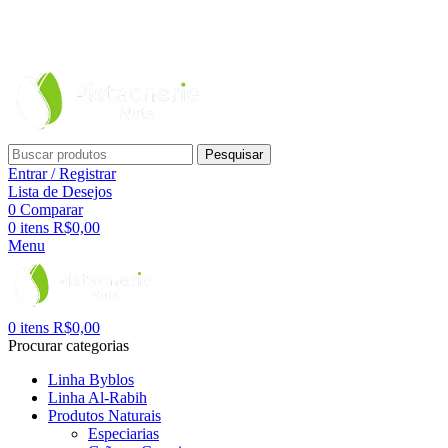
Pesquisar
Entrar / Registrar
Lista de Desejos
0
Comparar
0
itens
R$
0,00
Menu
0
itens
R$
0,00
Procurar categorias
Linha Byblos
Linha Al-Rabih
Produtos Naturais
Especiarias