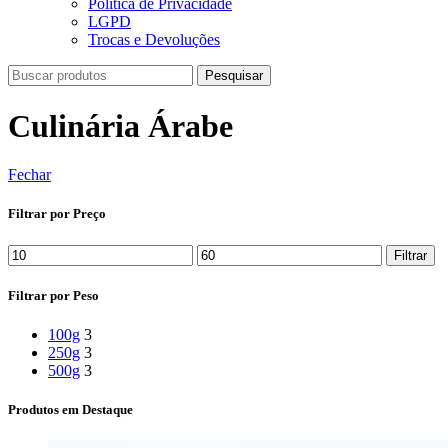
Política de Privacidade
LGPD
Trocas e Devoluções
Pesquisar
Culinária Árabe
Fechar
Filtrar por Preço
Filtrar
Filtrar por Peso
100g
3
250g
3
500g
3
Produtos em Destaque