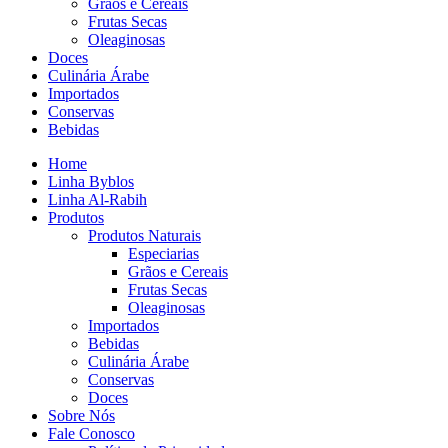
Grãos e Cereais
Frutas Secas
Oleaginosas
Doces
Culinária Árabe
Importados
Conservas
Bebidas
Home
Linha Byblos
Linha Al-Rabih
Produtos
Produtos Naturais
Especiarias
Grãos e Cereais
Frutas Secas
Oleaginosas
Importados
Bebidas
Culinária Árabe
Conservas
Doces
Sobre Nós
Fale Conosco