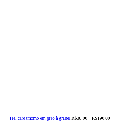
range:
R$38,00
through
R$190,00
Hel cardamomo em grão à granel
R$
38,00
–
R$
190,00