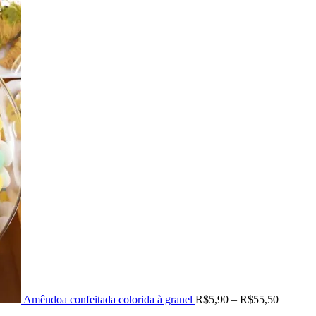
Price
range:
R$5,90
through
R$55,5
Amêndoa confeitada colorida à granel
R$
5,90
–
R$
55,50
Price