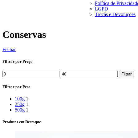
Política de Privacidad
LGPD
Trocas e Devoluções
Conservas
Fechar
Filtrar por Preço
Preço
Preço
Filtrar
mínimo
máximo
Filtrar por Peso
100g
1
250g
1
500g
1
Produtos em Destaque