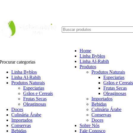
Home
Linha Byblos
Linha Al-Rabih
Procurar categorias
Produtos
Linha Byblos
Produtos Naturais
Linha Al-Rabih
Especiarias
Produtos Naturais
Grãos e Cereais
Especiarias
Frutas Secas
Grãos e Cereais
Oleaginosas
Frutas Secas
Importados
Oleaginosas
Bebidas
Doces
Culinária Árabe
Culinária Árabe
Conservas
Importados
Doces
Conservas
Sobre Nós
Bebidas
Fale Conosco