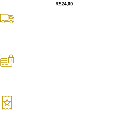
R$
24,00
Frete Grátis
Nas compras acima de R$250 para SPC
Pagamento Seguro
Sua compra é 100% segura
Garantia de Qualidade
Produtos selecionados