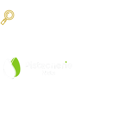
Produtos Selecionados
Equipe especializada
Pistacherie Comercio de Produtos Alimenticios LTDA
CNPJ: 52.277.768/0001-00
LINKS ÚTEIS
Política de Privacidade