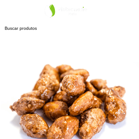
0
Menu
R$
0,0