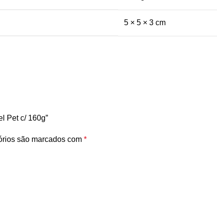
5 × 5 × 3 cm
el Pet c/ 160g”
órios são marcados com
*