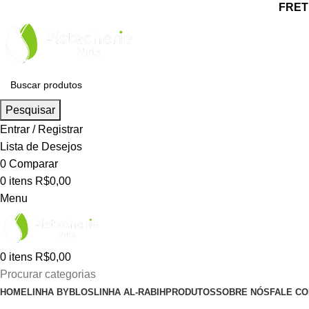
FRETE
Pesquisar
Entrar / Registrar
Lista de Desejos
0
Comparar
0
itens
R$
0,00
Menu
0
itens
R$
0,00
Procurar categorias
HOME
LINHA BYBLOS
LINHA AL-RABIH
PRODUTOS
SOBRE NÓS
FALE C