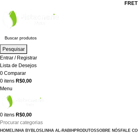
FRETE
Pesquisar
Entrar / Registrar
Lista de Desejos
0
Comparar
0
itens
R$
0,00
Menu
0
itens
R$
0,00
Procurar categorias
HOME
LINHA BYBLOS
LINHA AL-RABIH
PRODUTOS
SOBRE NÓS
FALE C