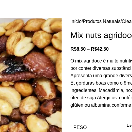
Início
Produtos Naturais
Olea
Mix nuts agridoc
R$
8,50
–
R$
42,50
O mix agridoce é muito nutri
por conter diversas substânci
Apresenta uma grande diversi
E, gorduras boas como o ômega
Ingredientes: Macadâmia, no
óleo de soja Alérgicos: conté
glúten ou albumina conform
PESO