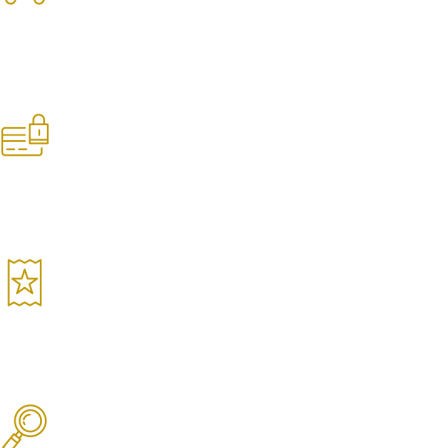
Frete Grátis
Nas compras acima de R$250 para SPC
Pagamento Seguro
Sua compra é 100% segura
Garantia de Qualidade
Produtos selecionados