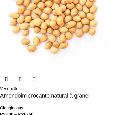
Ver opções
Amendoim crocante natural à granel
Oleaginosas
R$
3,30
–
R$
16,50