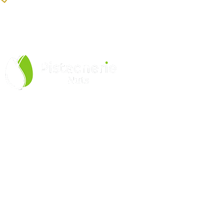
Produtos Selecionados
Equipe especializada
Pistacherie Comercio de Produtos Alimenticios LTDA
CNPJ: 52.277.768/0001-00
LINKS ÚTEIS
Política de Privacidade
Trocas e Devoluções
LGPD
Fale com a Gente