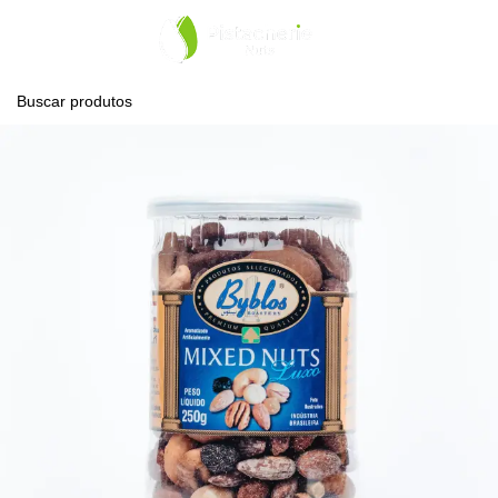
0
Menu
R$
0,0