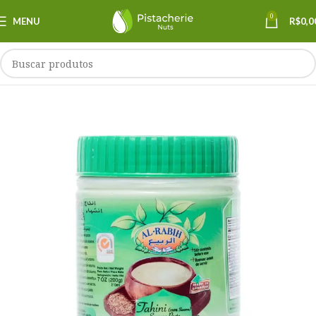
0
MENU
R$
0,0