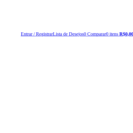
Entrar / Registrar
Lista de Desejos
0
Comparar
0
itens
R$
0,0