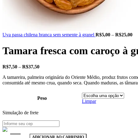
Fa
Uva passa chilena branca sem semente à granel
R$
5,00
–
R$
25,00
de
pr
Tamara fresca com caroço à g
R$
atr
R$
Faixa
R$
7,50
–
R$
37,50
de
A tamareira, palmeira originária do Oriente Médio, produz frutos come
preço:
consumida até mesmo crua, quando seca. Quando maduras, as tâmaras a
R$7,50
através
R$37,50
Peso
Limpar
Simulação de frete
Tamara fresca com caroço à granel quantidade
ADICIONAR AO CARRINHO