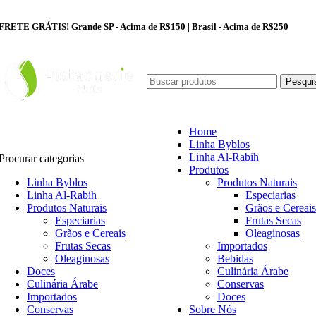
FRETE GRÁTIS! Grande SP - Acima de R$150 | Brasil - Acima de R$250
Pesqui
Home
Linha Byblos
Linha Al-Rabih
Procurar categorias
Produtos
Linha Byblos
Produtos Naturais
Linha Al-Rabih
Especiarias
Produtos Naturais
Grãos e Cereais
Especiarias
Frutas Secas
Grãos e Cereais
Oleaginosas
Frutas Secas
Importados
Oleaginosas
Bebidas
Doces
Culinária Árabe
Culinária Árabe
Conservas
Importados
Doces
Conservas
Sobre Nós