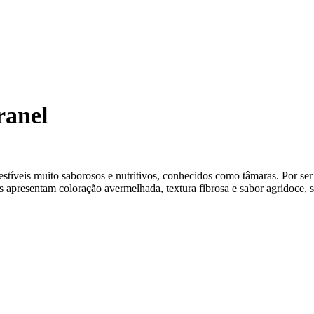
ixa
eço:
ranel
5,00
avés
25,00
stíveis muito saborosos e nutritivos, conhecidos como tâmaras. Por ser
presentam coloração avermelhada, textura fibrosa e sabor agridoce, s