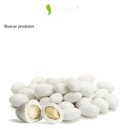
0
Menu
R$
0,0