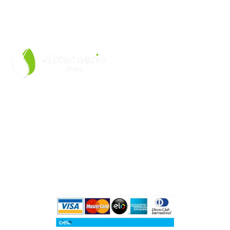
LINKS ÚTEIS
Política de Privacidade
Trocas e Devoluções
Pistacherie Comercio de
LGPD
Produtos Alimenticios LTDA
Fale com a Gente
CNPJ: 52.277.768/0001-00
Blog
COMPRAS 100% SEGURAS CIELO