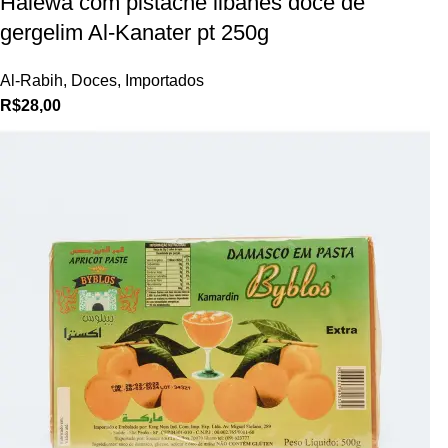
Halewa com pistache libanês doce de
gergelim Al-Kanater pt 250g
Al-Rabih
,
Doces
,
Importados
R$
28,00