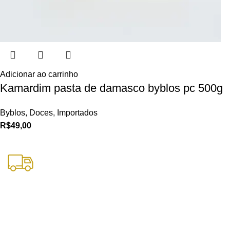
Adicionar ao carrinho
Kamardim pasta de damasco byblos pc 500g
Byblos
,
Doces
,
Importados
R$
49,00
Frete Grátis
Nas compras acima de R$250 para SPC