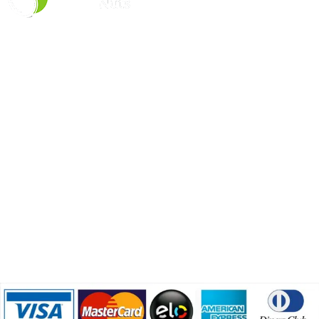
Pistacherie Comercio de Produtos Alimenticios LTDA
CNPJ: 52.277.768/0001-00
LINKS ÚTEIS
Política de Privacidade
Trocas e Devoluções
LGPD
Fale com a Gente
Blog
COMPRAS 100% SEGURAS CIELO