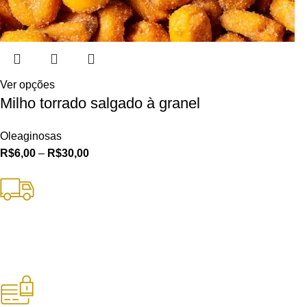
Ver opções
Milho torrado salgado à granel
Oleaginosas
R$
6,00
–
R$
30,00
Frete Grátis
Nas compras acima de R$250 para SPC