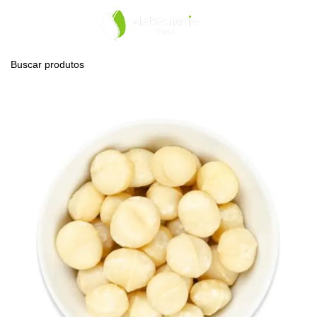
0
Menu
R$
0,0