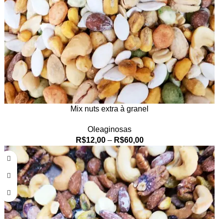
Mix nuts extra à granel
Oleaginosas
R$
12,00
–
R$
60,00