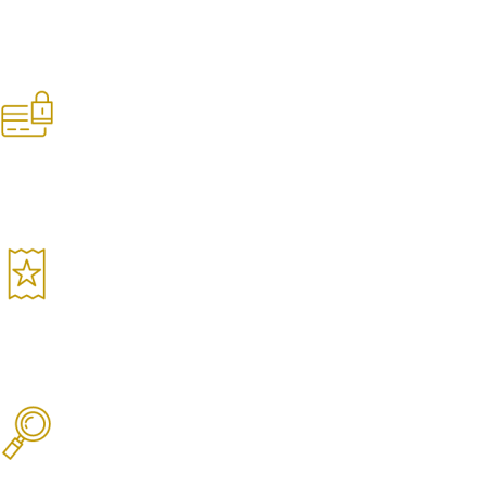
Nas compras acima de R$250 para SPC
Pagamento Seguro
Sua compra é 100% segura
Garantia de Qualidade
Produtos selecionados
Produtos Selecionados