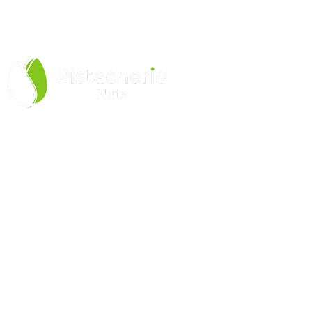
Equipe especializada
Pistacherie Comercio de Produtos Alimenticios LTDA
CNPJ: 52.277.768/0001-00
LINKS ÚTEIS
Política de Privacidade
Trocas e Devoluções
LGPD
Fale com a Gente
Blog