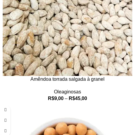
Amêndoa torrada salgada à granel
Oleaginosas
R$
9,00
–
R$
45,00