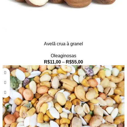
Avelã crua à granel
Oleaginosas
R$
11,00
–
R$
55,00