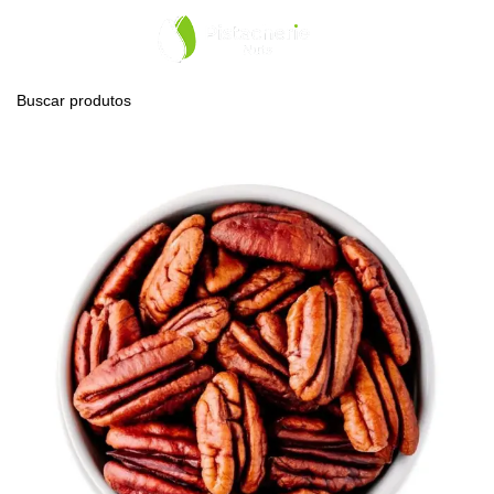
0
Menu
R$
0,0